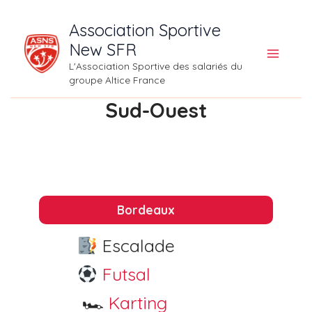
Aller
Association Sportive
au
New SFR
contenu
L'Association Sportive des salariés du
groupe Altice France
Sud-Ouest
Bordeaux
Escalade
Futsal
️ 🏎
Karting